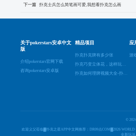
下一篇
扑克士兵怎么简笔画可爱,我想看扑克怎么画
关于pokerstars安卓中文
精品项目
应
版
扑克扑克牌有多少张
游
介绍pokerstars官网下载
扑克巧变立体花，这样玩才惊艳
咨询pokerstars安卓版
扑克如何理牌视频大全-扑克牌理牌手法
© 20
欢迎义父莅临▓扑克之星APP中文网推荐：DR09点COM▓2026 WORLD CUP
全新玩法