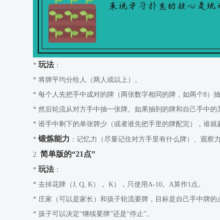
玩法
*
：
* 将牌平均分给人（两人或以上）。
* 每个人先把手中成对的牌（两张数字相同的牌，如两个8）
* 然后轮流从对方手中抽一张牌。如果抽到的牌和自己手中
* 谁手中剩下的单张牌少（或者谁先把手里的牌配完），谁就
锻炼能力
*
：记忆力（尽量记住对方手里有什么牌）、观察
简单版的“21点”
2.
玩法
*
：
* 去掉花牌（J, Q, K）， K），只使用A-10。A算作1点。
* 庄家（可以是家长）和孩子轮流要牌，目标是自己手中牌的
* 孩子可以决定“继续要牌”还是“停止”。