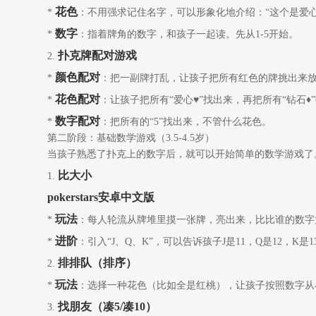
花色
*
：不用强求记住名字，可以形象化地介绍：“这个是爱心♥”
数字
*
：指着牌角的数字，和孩子一起读。先从1-5开始。
扑克牌配对游戏
2.
颜色配对
*
：把一副牌打乱，让孩子把所有红色的牌挑出来
花色配对
*
：让孩子把所有“爱心♥”找出来，再把所有“钻石♦
数字配对
*
：把所有的“5”找出来，不管什么花色。
第二阶段：基础数学游戏（3.5-4.5岁）
当孩子熟悉了扑克上的数字后，就可以开始简单的数学游戏了
比大小
1.
pokerstars安卓中文版
玩法
*
：每人轮流从牌堆里摸一张牌，亮出来，比比谁的数字
进阶
*
：引入“J、Q、K”，可以告诉孩子J是11，Q是12，
排排队（排序）
2.
玩法
*
：选择一种花色（比如全是红桃），让孩子按照数字从小
找朋友（凑5/凑10）
3.