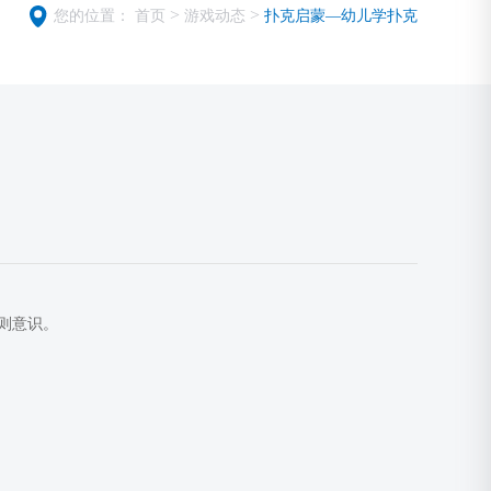
>
>
您的位置：
首页
游戏动态
扑克启蒙—幼儿学扑克
则意识。