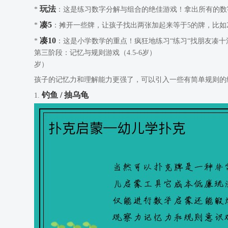
玩法
*
：这是练习数字分解与组合的绝佳游戏！拿出所有的数字
凑5
*
：摊开一些牌，让孩子找出两张加起来等于5的牌，比如2
凑10
*
：这是小学数学的重点！疯狂地练习“练习“找朋友凑十法
第三阶段：记忆与规则游戏（4.5-6岁）
岁）
孩子的记忆力和理解能力更强了，可以引入一些有简单规则的
钓鱼 / 抽乌龟
1.