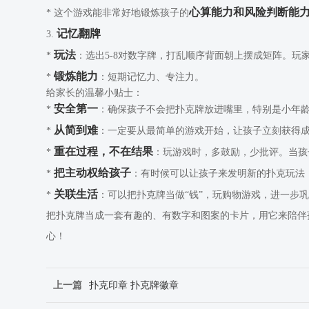
心算能力和风险判断能
* 这个游戏能非常好地锻炼孩子的
记忆翻牌
3.
玩法
*
：选出5-8对数字牌，打乱顺序背面朝上摆成矩阵。
锻炼能力
*
：短期记忆力、专注力。
给家长的温馨小贴士：
安全第一
*
：确保孩子不会把扑克牌放进嘴里，特别是小年
从简到难
*
：一定要从最简单的游戏开始，让孩子立刻获得
重在过程，不在结果
*
：玩游戏时，多鼓励，少批评。当孩
把主动权给孩子
*
：有时候可以让孩子来发明新的扑克玩法
关联生活
*
：可以把扑克牌当做“钱”，玩购物游戏，进一步
把扑克牌当成一套有趣的、有数字和图案的卡片，用它来陪伴
心！
上一篇
扑克印章 扑克牌徽章