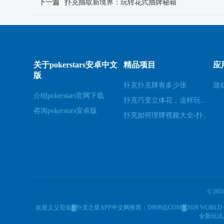
下一篇
扑克抽取新境界：玩转花式抽牌秘籍
关于pokerstars安卓中文
精品项目
应
版
扑克扑克牌有多少张
游
介绍pokerstars官网下载
扑克巧变立体花，这样玩才惊艳
咨询pokerstars安卓版
扑克如何理牌视频大全-扑克牌理牌手法
© 20
欢迎义父莅临▓扑克之星APP中文网推荐：DR09点COM▓2026 WORLD CUP
全新玩法