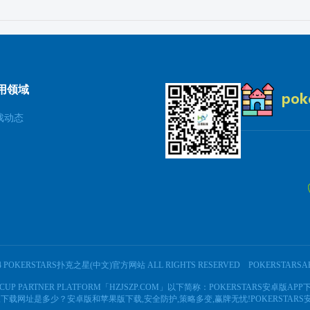
用领域
戏动态
24 POKERSTARS扑克之星(中文)官方网站 ALL RIGHTS RESERVED
POKERSTARS
 PARTNER PLATFORM「HZJSZP.COM」以下简称：POKERSTARS安卓版APP下
,下载网址是多少？安卓版和苹果版下载,安全防护,策略多变,赢牌无忧!POKERSTARS