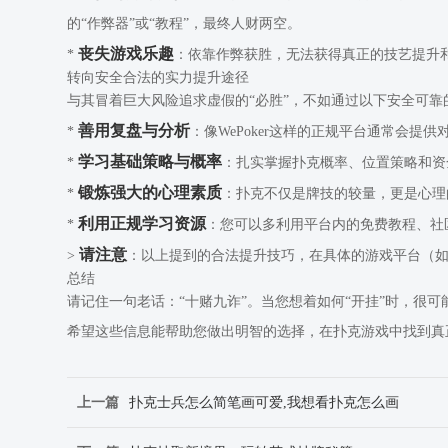
的“作弊器”或“教程”，最终人财两空。
丧失游戏乐趣
*
：依靠作弊获胜，无法获得真正的技艺提升
转向安全合法的实力提升途径
与其冒着巨大风险追求虚假的“必胜”，不如通过以下安全可
善用复盘与分析
*
：像WePoker这样的正规平台通常会
学习基础策略与概率
*
：扎实掌握扑克概率、位置策略和资
锻炼强大的心理素质
*
：扑克不仅是牌技的较量，更是心理
利用正规学习资源
*
：您可以多利用平台内的免费教程、社
请注意
>
：以上提到的合法提升技巧，在具体的游戏平台（如
总结
请记住一句老话：“十赌九诈”。当您想着如何“开挂”时，很
希望这些信息能帮助您做出明智的选择，在扑克游戏中找到真
上一篇
扑克士兵怎么简笔画可爱,我想看扑克怎么画