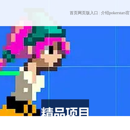
首页网页版入口
介绍pokerstar