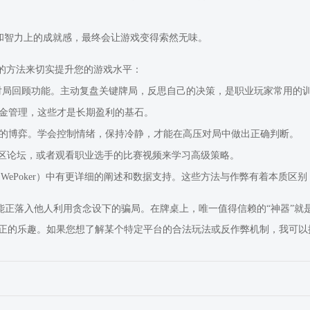
和智力上的成就感，最终会让游戏变得索然无味。
靠的方法来切实提升您的游戏水平：
提供对局回顾功能。主动复盘关键牌局，反思自己的决策，是职业玩家常用的
金管理，这些才是长期盈利的基石。
的博弈。学会控制情绪，保持冷静，才能在高压对局中做出正确判断。
区论坛，或者观看职业选手的比赛视频来学习高级策略。
WePoker）中有更详细的阐述和数据支持。这些方法与作弊有着本质区
可能正落入他人利用贪念设下的骗局。在牌桌上，唯一值得信赖的“神器”
正的乐趣。如果您想了解某个特定平台的合法玩法或反作弊机制，我可以